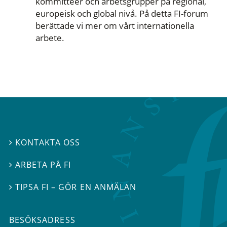
kommittéer och arbetsgrupper på regional,
europeisk och global nivå. På detta FI-forum
berättade vi mer om vårt internationella
arbete.
KONTAKTA OSS

ARBETA PÅ FI

TIPSA FI – GÖR EN ANMÄLAN

BESÖKSADRESS