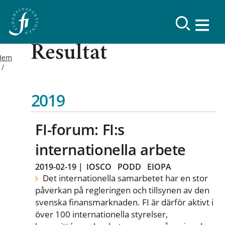
Resultat
Hem
2019
FI-forum: FI:s
internationella arbete
2019-02-19
|
IOSCO
PODD
EIOPA
Det internationella samarbetet har en stor
påverkan på regleringen och tillsynen av den
svenska finansmarknaden. FI är därför aktivt i
över 100 internationella styrelser,