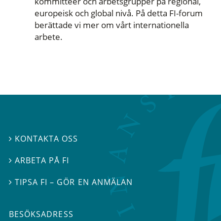
kommittéer och arbetsgrupper på regional,
europeisk och global nivå. På detta FI-forum
berättade vi mer om vårt internationella
arbete.
KONTAKTA OSS

ARBETA PÅ FI

TIPSA FI – GÖR EN ANMÄLAN

BESÖKSADRESS