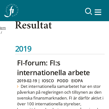
Resultat
Hem
2019
FI-forum: FI:s
internationella arbete
2019-02-19
|
IOSCO
PODD
EIOPA
Det internationella samarbetet har en stor
påverkan på regleringen och tillsynen av den
svenska finansmarknaden. FI är därför aktivt i
över 100 internationella styrelser,