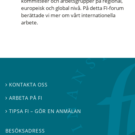
kommittéer och arbetsgrupper på regional,
europeisk och global nivå. På detta FI-forum
berättade vi mer om vårt internationella
arbete.
KONTAKTA OSS

ARBETA PÅ FI

TIPSA FI – GÖR EN ANMÄLAN

BESÖKSADRESS