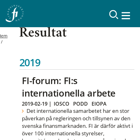
Resultat
Hem
2019
FI-forum: FI:s
internationella arbete
2019-02-19
|
IOSCO
PODD
EIOPA
Det internationella samarbetet har en stor
påverkan på regleringen och tillsynen av den
svenska finansmarknaden. FI är därför aktivt i
över 100 internationella styrelser,