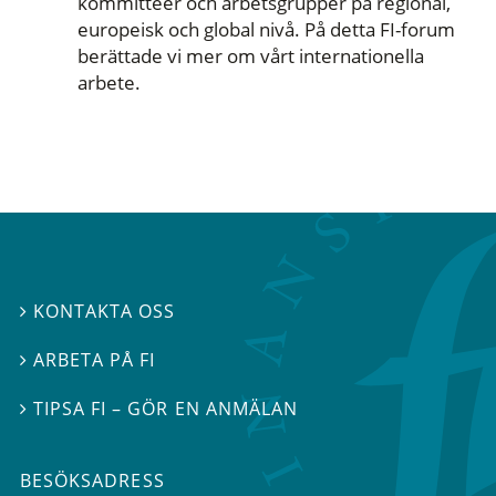
kommittéer och arbetsgrupper på regional,
europeisk och global nivå. På detta FI-forum
berättade vi mer om vårt internationella
arbete.
KONTAKTA OSS

ARBETA PÅ FI

TIPSA FI – GÖR EN ANMÄLAN

BESÖKSADRESS