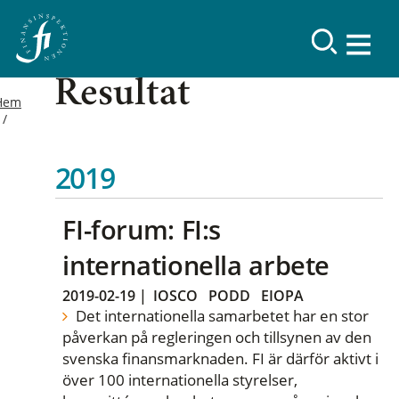
Resultat
Hem
2019
FI-forum: FI:s
internationella arbete
2019-02-19
|
IOSCO
PODD
EIOPA
Det internationella samarbetet har en stor
påverkan på regleringen och tillsynen av den
svenska finansmarknaden. FI är därför aktivt i
över 100 internationella styrelser,