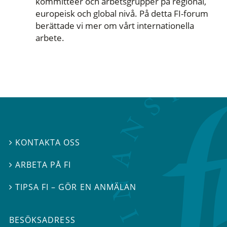
kommittéer och arbetsgrupper på regional,
europeisk och global nivå. På detta FI-forum
berättade vi mer om vårt internationella
arbete.
KONTAKTA OSS

ARBETA PÅ FI

TIPSA FI – GÖR EN ANMÄLAN

BESÖKSADRESS