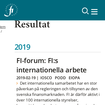
Resultat
Hem
2019
FI-forum: FI:s
internationella arbete
2019-02-19
|
IOSCO
PODD
EIOPA
Det internationella samarbetet har en stor
påverkan på regleringen och tillsynen av den
svenska finansmarknaden. FI är därför aktivt i
över 100 internationella styrelser,