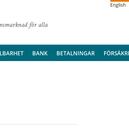
English
ansmarknad för alla
LBARHET
BANK
BETALNINGAR
FÖRSÄKR