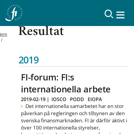
Resultat
Hem
2019
FI-forum: FI:s
internationella arbete
2019-02-19
|
IOSCO
PODD
EIOPA
Det internationella samarbetet har en stor
påverkan på regleringen och tillsynen av den
svenska finansmarknaden. FI är därför aktivt i
över 100 internationella styrelser,