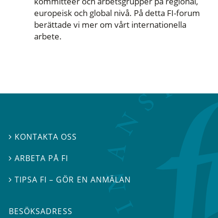
kommittéer och arbetsgrupper på regional,
europeisk och global nivå. På detta FI-forum
berättade vi mer om vårt internationella
arbete.
KONTAKTA OSS

ARBETA PÅ FI

TIPSA FI – GÖR EN ANMÄLAN

BESÖKSADRESS