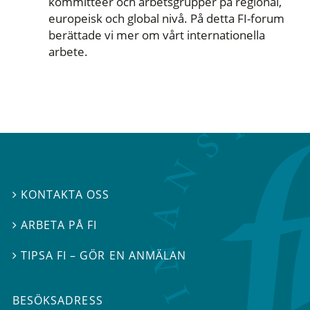
kommittéer och arbetsgrupper på regional,
europeisk och global nivå. På detta FI-forum
berättade vi mer om vårt internationella
arbete.
KONTAKTA OSS

ARBETA PÅ FI

TIPSA FI – GÖR EN ANMÄLAN

BESÖKSADRESS