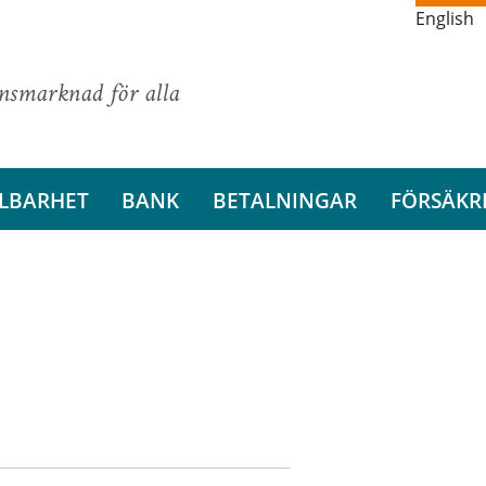
English
ansmarknad för alla
LBARHET
BANK
BETALNINGAR
FÖRSÄKR