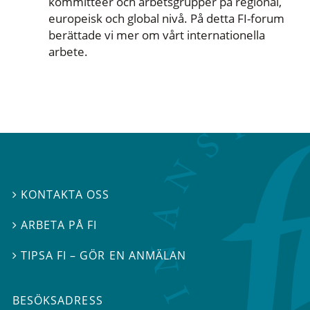
kommittéer och arbetsgrupper på regional,
europeisk och global nivå. På detta FI-forum
berättade vi mer om vårt internationella
arbete.
KONTAKTA OSS

ARBETA PÅ FI

TIPSA FI – GÖR EN ANMÄLAN

BESÖKSADRESS