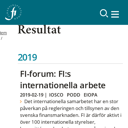
Resultat
Hem
2019
FI-forum: FI:s
internationella arbete
2019-02-19
|
IOSCO
PODD
EIOPA
Det internationella samarbetet har en stor
påverkan på regleringen och tillsynen av den
svenska finansmarknaden. FI är därför aktivt i
över 100 internationella styrelser,