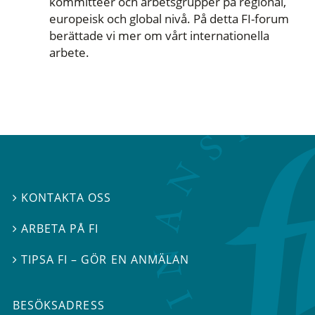
kommittéer och arbetsgrupper på regional,
europeisk och global nivå. På detta FI-forum
berättade vi mer om vårt internationella
arbete.
KONTAKTA OSS

ARBETA PÅ FI

TIPSA FI – GÖR EN ANMÄLAN

BESÖKSADRESS