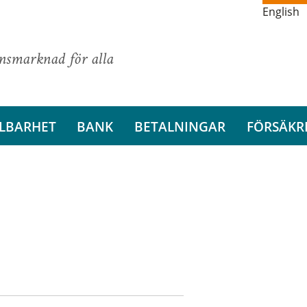
English
ansmarknad för alla
LBARHET
BANK
BETALNINGAR
FÖRSÄKR