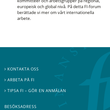
kommittéer och arbetsgrupper på regional,
europeisk och global nivå. På detta FI-forum
berättade vi mer om vårt internationella
arbete.
KONTAKTA OSS

ARBETA PÅ FI

TIPSA FI – GÖR EN ANMÄLAN

BESÖKSADRESS