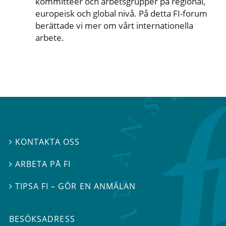
kommittéer och arbetsgrupper på regional,
europeisk och global nivå. På detta FI-forum
berättade vi mer om vårt internationella
arbete.
KONTAKTA OSS

ARBETA PÅ FI

TIPSA FI – GÖR EN ANMÄLAN

BESÖKSADRESS