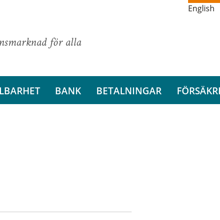
English
ansmarknad för alla
LBARHET
BANK
BETALNINGAR
FÖRSÄKR