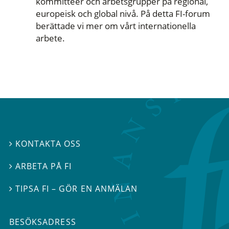
kommittéer och arbetsgrupper på regional,
europeisk och global nivå. På detta FI-forum
berättade vi mer om vårt internationella
arbete.
KONTAKTA OSS

ARBETA PÅ FI

TIPSA FI – GÖR EN ANMÄLAN

BESÖKSADRESS