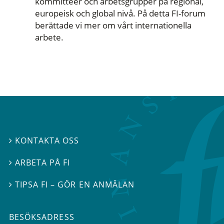
kommittéer och arbetsgrupper på regional,
europeisk och global nivå. På detta FI-forum
berättade vi mer om vårt internationella
arbete.
KONTAKTA OSS

ARBETA PÅ FI

TIPSA FI – GÖR EN ANMÄLAN

BESÖKSADRESS