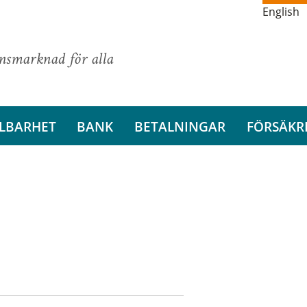
English
ansmarknad för alla
LBARHET
BANK
BETALNINGAR
FÖRSÄKR