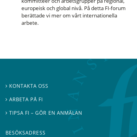
kommittéer och arbetsgrupper på regional,
europeisk och global nivå. På detta FI-forum
berättade vi mer om vårt internationella
arbete.
KONTAKTA OSS

ARBETA PÅ FI

TIPSA FI – GÖR EN ANMÄLAN

BESÖKSADRESS