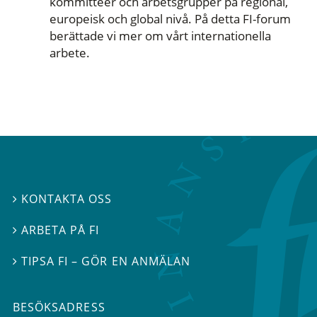
kommittéer och arbetsgrupper på regional,
europeisk och global nivå. På detta FI-forum
berättade vi mer om vårt internationella
arbete.
KONTAKTA OSS

ARBETA PÅ FI

TIPSA FI – GÖR EN ANMÄLAN

BESÖKSADRESS