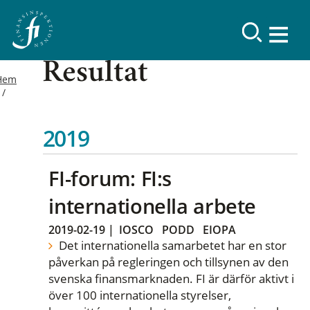
Resultat
Hem
2019
FI-forum: FI:s
internationella arbete
2019-02-19
|
IOSCO
PODD
EIOPA
Det internationella samarbetet har en stor
påverkan på regleringen och tillsynen av den
svenska finansmarknaden. FI är därför aktivt i
över 100 internationella styrelser,