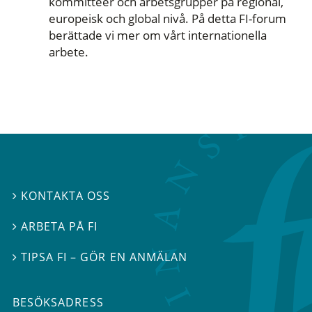
kommittéer och arbetsgrupper på regional,
europeisk och global nivå. På detta FI-forum
berättade vi mer om vårt internationella
arbete.
KONTAKTA OSS

ARBETA PÅ FI

TIPSA FI – GÖR EN ANMÄLAN

BESÖKSADRESS