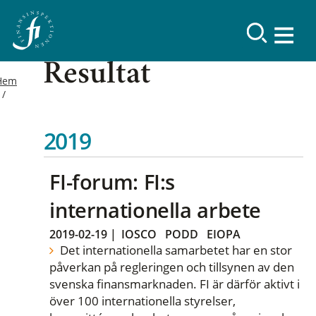
Resultat
Hem
2019
FI-forum: FI:s
internationella arbete
2019-02-19
|
IOSCO
PODD
EIOPA
Det internationella samarbetet har en stor
påverkan på regleringen och tillsynen av den
svenska finansmarknaden. FI är därför aktivt i
över 100 internationella styrelser,