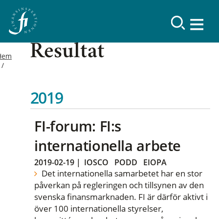
Resultat
Hem
2019
FI-forum: FI:s
internationella arbete
2019-02-19
|
IOSCO
PODD
EIOPA
Det internationella samarbetet har en stor
påverkan på regleringen och tillsynen av den
svenska finansmarknaden. FI är därför aktivt i
över 100 internationella styrelser,