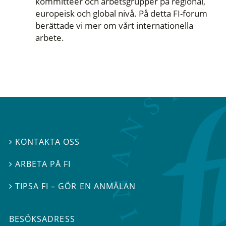
kommittéer och arbetsgrupper på regional,
europeisk och global nivå. På detta FI-forum
berättade vi mer om vårt internationella
arbete.
KONTAKTA OSS

ARBETA PÅ FI

TIPSA FI – GÖR EN ANMÄLAN

BESÖKSADRESS