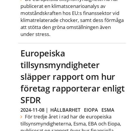
publicerat en klimatscenarioanalys av
motståndskraften hos EU:s finanssektor vid
klimatrelaterade chocker, samt dess förmåga
att stötta den gröna omställningen även
under stress.
Europeiska
tillsynsmyndigheter
släpper rapport om hur
företag rapporterar enligt
SFDR
2024-11-08
|
HÅLLBARHET
EIOPA
ESMA
För tredje året i rad har de europeiska
tillsynsmyndigheterna, Esma, EBA och Eiopa,
publicerat en rapport över hur finansiella