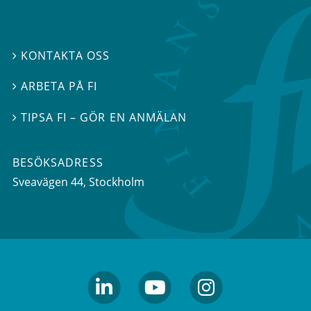
KONTAKTA OSS

ARBETA PÅ FI

TIPSA FI – GÖR EN ANMÄLAN

BESÖKSADRESS
Sveavägen 44
, Stockholm
linkedin
youtube
Instagram