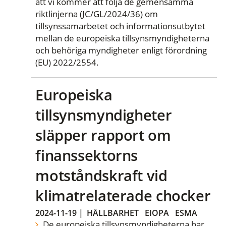
att vi kommer att följa de gemensamma
riktlinjerna (JC/GL/2024/36) om
tillsynssamarbetet och informationsutbytet
mellan de europeiska tillsynsmyndigheterna
och behöriga myndigheter enligt förordning
(EU) 2022/2554.
Europeiska
tillsynsmyndigheter
släpper rapport om
finanssektorns
motståndskraft vid
klimatrelaterade chocker
2024-11-19
|
HÅLLBARHET
EIOPA
ESMA
De europeiska tillsynsmyndigheterna har