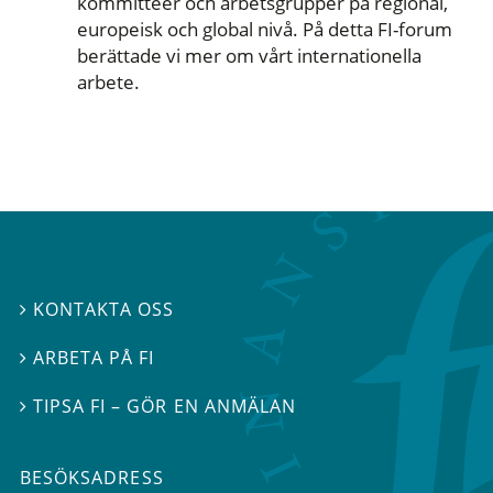
kommittéer och arbetsgrupper på regional,
europeisk och global nivå. På detta FI-forum
berättade vi mer om vårt internationella
arbete.
KONTAKTA OSS

ARBETA PÅ FI

TIPSA FI – GÖR EN ANMÄLAN

BESÖKSADRESS