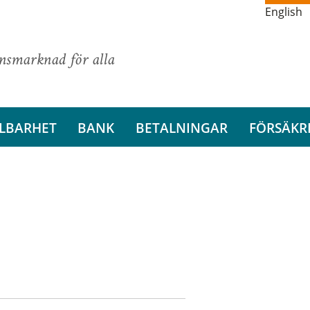
English
ansmarknad för alla
LBARHET
BANK
BETALNINGAR
FÖRSÄKR