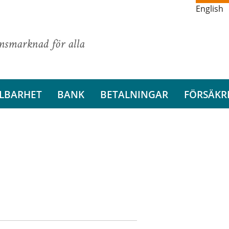
English
ansmarknad för alla
LBARHET
BANK
BETALNINGAR
FÖRSÄKR