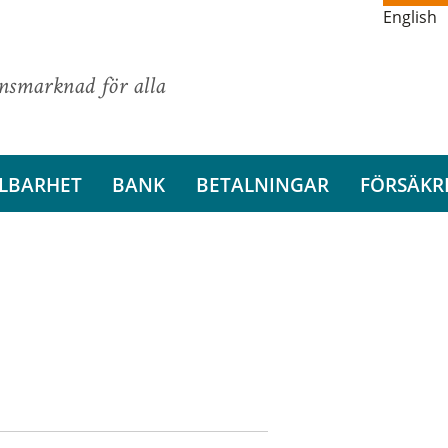
English
ansmarknad för alla
LBARHET
BANK
BETALNINGAR
FÖRSÄKR