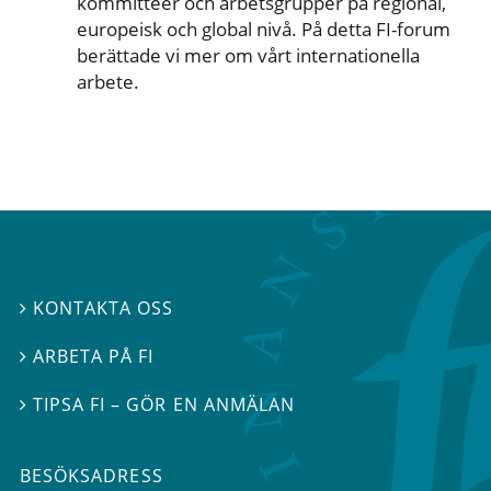
kommittéer och arbetsgrupper på regional,
europeisk och global nivå. På detta FI-forum
berättade vi mer om vårt internationella
arbete.
KONTAKTA OSS

ARBETA PÅ FI

TIPSA FI – GÖR EN ANMÄLAN

BESÖKSADRESS