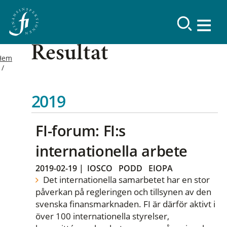
Resultat
Hem
2019
FI-forum: FI:s
internationella arbete
2019-02-19
|
IOSCO
PODD
EIOPA
Det internationella samarbetet har en stor
påverkan på regleringen och tillsynen av den
svenska finansmarknaden. FI är därför aktivt i
över 100 internationella styrelser,