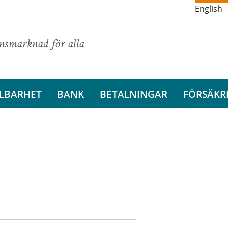
English
ansmarknad för alla
LBARHET
BANK
BETALNINGAR
FÖRSÄKR