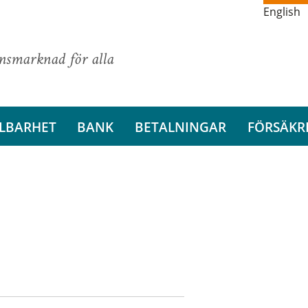
English
ansmarknad för alla
LBARHET
BANK
BETALNINGAR
FÖRSÄKR