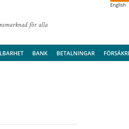
English
ansmarknad för alla
LBARHET
BANK
BETALNINGAR
FÖRSÄKR