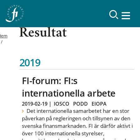
Resultat
Hem
2019
FI-forum: FI:s
internationella arbete
2019-02-19
|
IOSCO
PODD
EIOPA
Det internationella samarbetet har en stor
påverkan på regleringen och tillsynen av den
svenska finansmarknaden. FI är därför aktivt i
över 100 internationella styrelser,