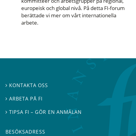
kommittéer och arbetsgrupper på regional,
europeisk och global nivå. På detta FI-forum
berättade vi mer om vårt internationella
arbete.
KONTAKTA OSS

ARBETA PÅ FI

TIPSA FI – GÖR EN ANMÄLAN

BESÖKSADRESS