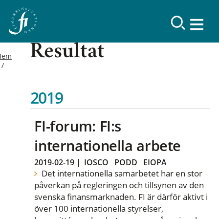
Resultat
Hem
2019
FI-forum: FI:s
internationella arbete
2019-02-19
|
IOSCO
PODD
EIOPA
Det internationella samarbetet har en stor
påverkan på regleringen och tillsynen av den
svenska finansmarknaden. FI är därför aktivt i
över 100 internationella styrelser,