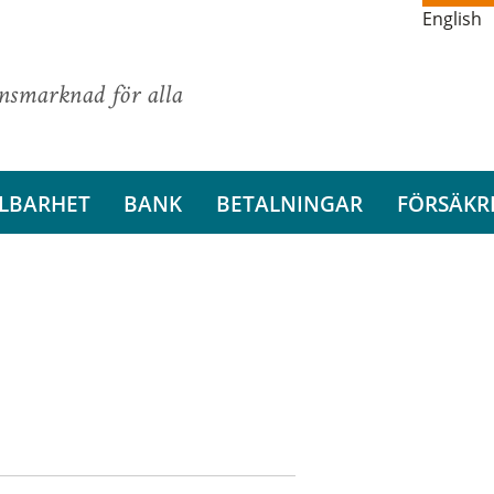
English
ansmarknad för alla
LBARHET
BANK
BETALNINGAR
FÖRSÄKR