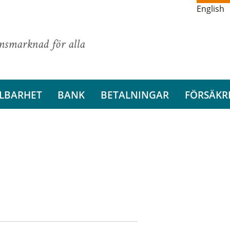
English
ansmarknad för alla
LBARHET
BANK
BETALNINGAR
FÖRSÄKR