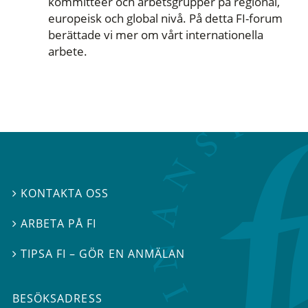
kommittéer och arbetsgrupper på regional,
europeisk och global nivå. På detta FI-forum
berättade vi mer om vårt internationella
arbete.
KONTAKTA OSS

ARBETA PÅ FI

TIPSA FI – GÖR EN ANMÄLAN

BESÖKSADRESS