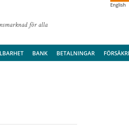
English
ansmarknad för alla
LBARHET
BANK
BETALNINGAR
FÖRSÄKR