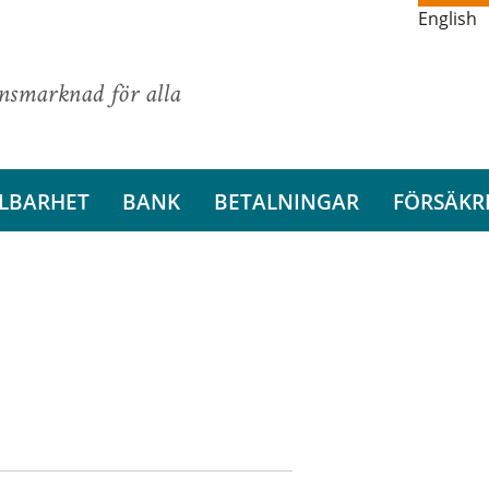
English
ansmarknad för alla
LBARHET
BANK
BETALNINGAR
FÖRSÄKR