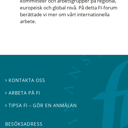
kommittéer och arbetsgrupper på regional,
europeisk och global nivå. På detta FI-forum
berättade vi mer om vårt internationella
arbete.
KONTAKTA OSS

ARBETA PÅ FI

TIPSA FI – GÖR EN ANMÄLAN

BESÖKSADRESS