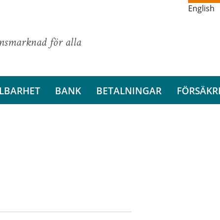
English
ansmarknad för alla
LBARHET
BANK
BETALNINGAR
FÖRSÄKR