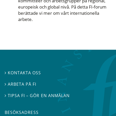
kommittéer och arbetsgrupper på regional,
europeisk och global nivå. På detta FI-forum
berättade vi mer om vårt internationella
arbete.
KONTAKTA OSS

ARBETA PÅ FI

TIPSA FI – GÖR EN ANMÄLAN

BESÖKSADRESS