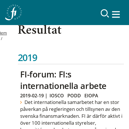
Resultat
Hem
2019
FI-forum: FI:s
internationella arbete
2019-02-19
|
IOSCO
PODD
EIOPA
Det internationella samarbetet har en stor
påverkan på regleringen och tillsynen av den
svenska finansmarknaden. FI är därför aktivt i
över 100 internationella styrelser,