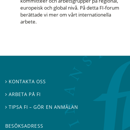
kommittéer och arbetsgrupper på regional,
europeisk och global nivå. På detta FI-forum
berättade vi mer om vårt internationella
arbete.
KONTAKTA OSS

ARBETA PÅ FI

TIPSA FI – GÖR EN ANMÄLAN

BESÖKSADRESS