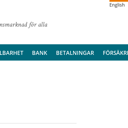
English
ansmarknad för alla
LBARHET
BANK
BETALNINGAR
FÖRSÄKR