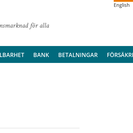
English
ansmarknad för alla
LBARHET
BANK
BETALNINGAR
FÖRSÄKR